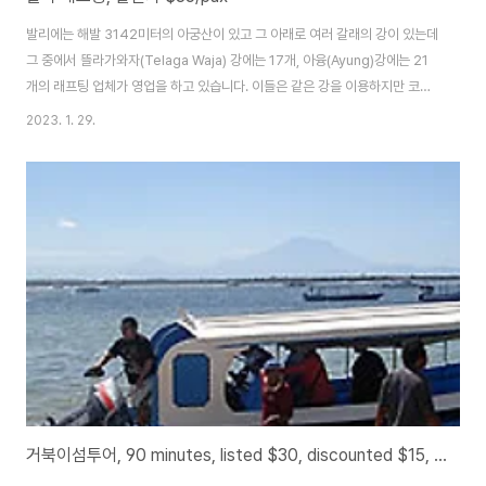
발리에는 해발 3142미터의 아궁산이 있고 그 아래로 여러 갈래의 강이 있는데
그 중에서 뜰라가와자(Telaga Waja) 강에는 17개, 아융(Ayung)강에는 21
개의 래프팅 업체가 영업을 하고 있습니다. 이들은 같은 강을 이용하지만 코스
의 길이는 제일 긴 것과 제일 짧은 것의 차이가 5배가 납니다. 그래서 길거리 여
2023. 1. 29.
행안내 카운터에서 요금이 싸다고 예약을 하고 래프팅을 한 후에는 코스가 짧
고 부실한 시설이나 서비스에 실망하는 경우가 많습니다.발리 래프팅은 계곡을
따라 아름다운 경치를 구경하면서 인스트락터와 함께 4-6명이 한조로 8-
14km를 함께 협동하여 내려가는 재미나는 발리즐기기가 될 것입니다. 래프팅
코스에는 크고 작은 폭포도 있고 중간에 멈추어 물놀이를 하면서 사진을 찍을
수 있는 곳도 많이 ..
거북이섬투어, 90 minutes, listed $30, discounted $15, turtle lsland