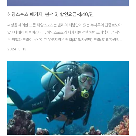
해양스포츠 패키지, 펀팩 3, 할인요금-$40/인
써핑을 제외한 모든 해양스포츠는 발리의 최남단에 있는 누사두아 딴중브노아
앞바다에서 이루어집니다. 해양스포츠의 페키지를 선택하면 스미냑 이남 지역
은 픽업과 드랍이 무료이고 우붓지역은 픽업($15/차량당) 드랍($15/차량당)
에 추가요금이 있습니다.아래의 페키지에서 원하는 페키지가 없을 경우 스스로
2024. 3. 13.
페키지를 만들 수 있습니다만 각 종목별 할인된 요금의 합을 내야 하므로 추가
할인이 되는 기존 페키지를 이용하는 것보다는 조금 더 비싼 편입니다.딴중브
노아는 해양스포츠의 메카라고 할만큼 발리에서 즐길 수 있는 해양스포츠는 모
두 이 곳에서 이루어집니다. 해양스포츠 회사는 20여개의 업체가 있는데 그 중
에서 시설이 넓고 깨끗하며 각종 장비들이 새 것이고 다른 곳에는 없는 스쿠버
다이빙 연습용 풀장이 있어서 스쿠버다이..