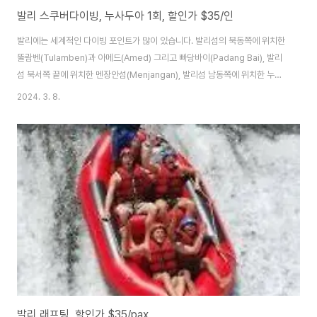
발리 스쿠버다이빙, 누사두아 1회, 할인가 $35/인
발리에는 세계적인 다이빙 포인트가 많이 있습니다. 발리섬의 북동쪽에 위치한
뚤람벤(Tulamben)과 아메드(Amed) 그리고 빠당바이(Padang Bai), 발리
섬 북서쪽 끝에 위치한 멘장안섬(Menjangan), 발리섬 남동쪽에 위치한 누사
뻐니다섬(Nusa Penida)과 렘봉안섬(Lembongan) 주변 등이 다이버 메니
2024. 3. 8.
아들에게 잘 알려진 다이빙포인트들입니다. 그외 누사두아 앞바다와 사누르 앞
바다도 초보 다이버들이 첫경험을 하기 좋은 곳입니다. 한국에서와 달리 발리
에서는 초보자도 수영장에서 간단한 교육 후에 바로 다이빙인스트락터와 함께
일대일로 잠수할 수 있습니다. 그래서 한국에서 시간을 내지 못해 교육을 받기
힘든 사람도 신혼여행을 오거나 짧은 자유여행중에 첫 다이빙을 경험할 수 있
습니다.누사두아..
발리 래프팅, 할인가 $35/pax