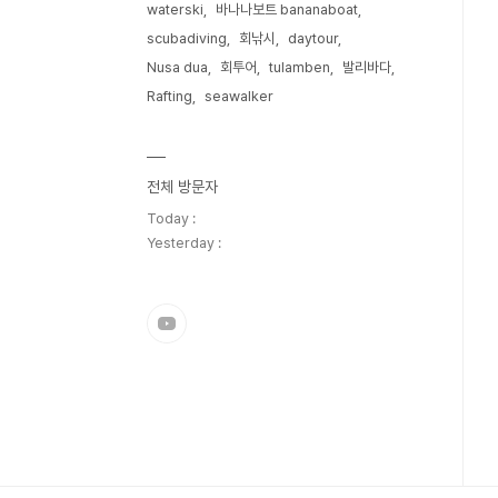
waterski
바나나보트 bananaboat
scubadiving
회낚시
daytour
Nusa dua
회투어
tulamben
발리바다
Rafting
seawalker
전체 방문자
Today :
Yesterday :