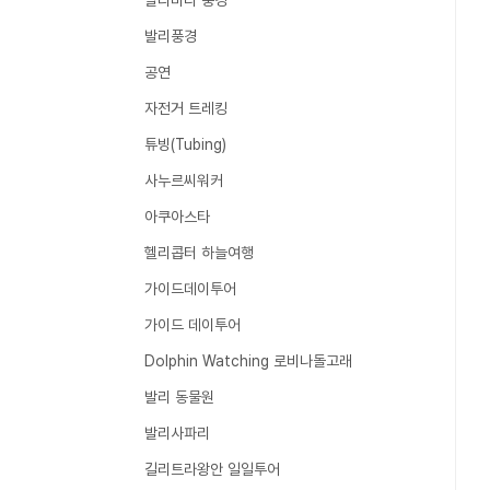
발리바다 풍경
발리풍경
공연
자전거 트레킹
튜빙(Tubing)
사누르씨워커
아쿠아스타
헬리콥터 하늘여행
가이드데이투어
가이드 데이투어
Dolphin Watching 로비나돌고래
발리 동물원
발리사파리
길리트라왕안 일일투어