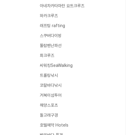
아네차카타마란 요트크루즈
와카크루즈
래프팅 rafting
스쿠버다이빙
뚤람벤난파선
회크루즈
씨워킹SeaWalking
트롤링낚시
코랄바다낚시
거북이섬투어
해양스포츠
돌고래구경
호텔예약 Hotels