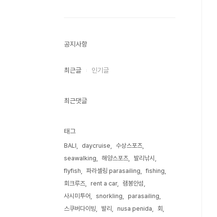
공지사항
최근글
인기글
최근댓글
태그
BALI
daycruise
수상스포츠
seawalking
해양스포츠
발리낚시
flyfish
파라셀링 parasailing
fishing
회크루즈
rent a car
램봉안섬
사시미투어
snorkling
parasailing
스쿠버다이빙
발리
nusa penida
회