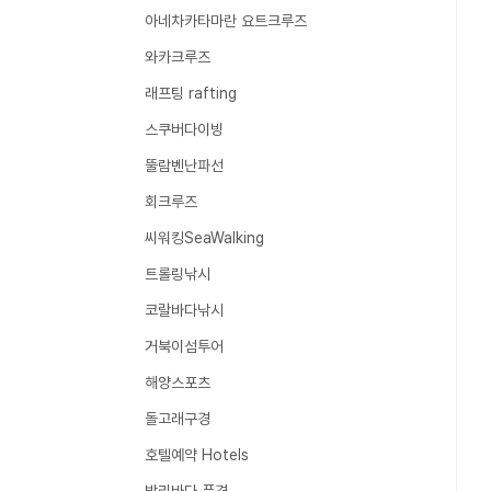
아네차카타마란 요트크루즈
와카크루즈
래프팅 rafting
스쿠버다이빙
뚤람벤난파선
회크루즈
씨워킹SeaWalking
트롤링낚시
코랄바다낚시
거북이섬투어
해양스포츠
돌고래구경
호텔예약 Hotels