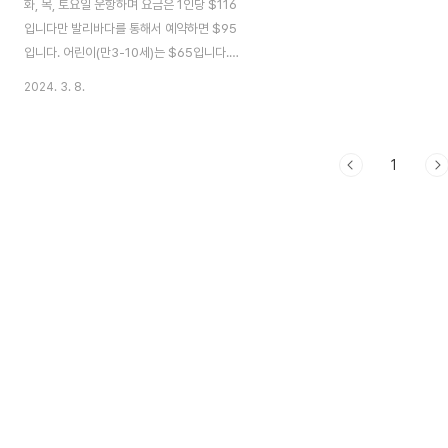
화, 목, 토요일 운항하며 요금은 1인당 $116
입니다만 발리바다를 통해서 예약하면 $95
입니다. 어린이(만3-10세)는 $65입니다.
요금에는 호텔 픽업드랍, 웰컴드링크, 가벼운
2024. 3. 8.
아침식사, 미네랄워터, 티앤커피, 과일, 에프
터눈티 등이 있고, BBQ 점심식사에는 티앤
커피, 미네럴워터, 소프트드링크가 포함입니
1
다. 포함된 엑티비티는 스노클링, 바나나보
트, 섬투어(맹그로브숲투어) 등이 있으며 타
올은 준비되어 있습니다.***손님이 15명 미
만일 때는 Paula Katamaran 보트를 운항
합니다.호텔픽업시간은 호텔의 위치에 따라
06:30-07:30이고, 크루즈 출항시간은
08:00입니다. 크루즈를 마치고 스랑안 항구
도착시간은 16:00(예상시간)입니다.예약은
발리바다 카톡아이디 balibada 로 참가..