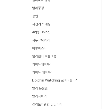
발리바다 풍경
발리풍경
공연
자전거 트레킹
튜빙(Tubing)
사누르씨워커
아쿠아스타
헬리콥터 하늘여행
가이드데이투어
가이드 데이투어
Dolphin Watching 로비나돌고래
발리 동물원
발리사파리
길리트라왕안 일일투어