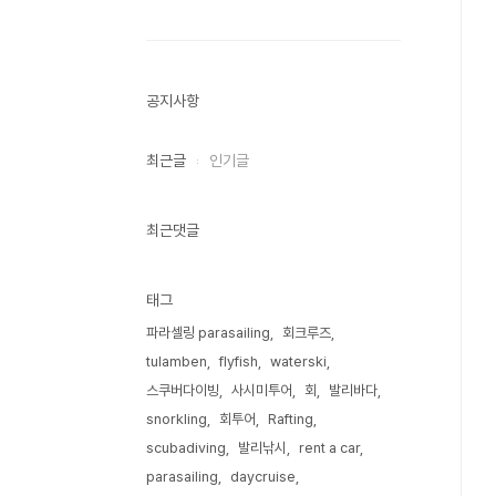
공지사항
최근글
인기글
최근댓글
태그
파라셀링 parasailing
회크루즈
tulamben
flyfish
waterski
스쿠버다이빙
사시미투어
회
발리바다
snorkling
회투어
Rafting
scubadiving
발리낚시
rent a car
parasailing
daycruise