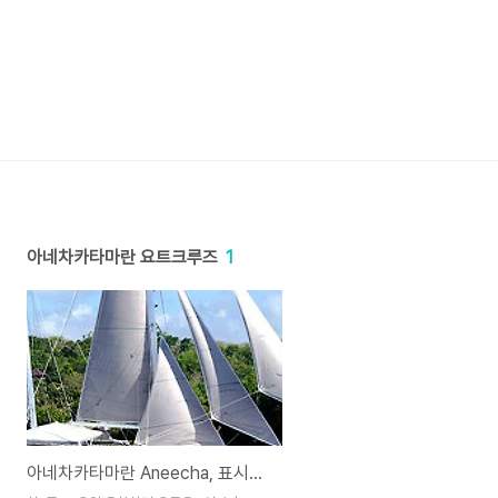
아네차카타마란 요트크루즈
1
아네차카타마란 Aneecha, 표시가 $116 할인가 $95